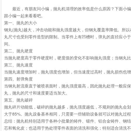
最近，有朋友问小编，抛丸机清理的效率低是什么原因？下面小编
跟小编一起来看看吧。
第一、抛丸的大小
钢丸(抛丸)越大，冲击动能和抛丸强度越大，但钢丸覆盖率降低。所
丸尺寸也受到零件造型的限制。当零件上有凹槽时，弹丸的直径应小于凹
间。
第二、抛丸硬度
当抛丸硬度高于零件硬度时，硬度值的变化不影响抛丸强度；当钢丸比
第三、抛丸速度
当抛丸速度增加时，抛丸强度也增加，但当速度过高时，抛丸损伤也增
第四、射弹角度
当钢丸射流垂直于被喷表面时，抛丸强度最高，因此抛丸处理一般应
丸，抛丸的尺寸和速度要适当加大。
第五、抛丸破碎
抛丸碎片动能低，破碎的抛丸越多，抛丸强度越低，不规则的抛丸会划
大于85%。抛丸设备基本相同，只需要一些辅助设备就可以对抛丸过
总结：抛丸机特别适用于各种小批量的铸件、锻件、铝合金铸件、钢结
芯和氧化皮；也适用于热处理零件表面的清洗和强化；特别适合清洗不